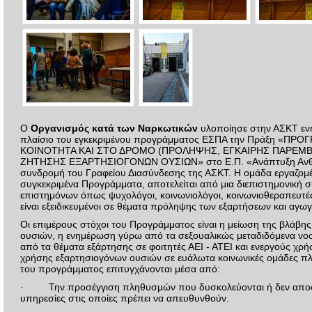
Ο
Οργανισμός κατά των Ναρκωτικών
υλοποίησε στην ΑΣΚΤ εν
πλαίσιο του εγκεκριμένου προγράμματος ΕΣΠΑ την Πράξη «ΠΡ
ΚΟΙΝΟΤΗΤΑ ΚΑΙ ΣΤΟ ΔΡΟΜΟ (ΠΡΟΛΗΨΗΣ, ΕΓΚΑΙΡΗΣ ΠΑΡΕΜΒΑ
ΖΗΤΗΣΗΣ ΕΞΑΡΤΗΣΙΟΓΟΝΩΝ ΟΥΣΙΩΝ» στο Ε.Π. «Ανάπτυξη Ανθρ
συνδρομή του Γραφείου Διασύνδεσης της ΑΣΚΤ. Η ομάδα εργαζομ
συγκεκριμένα Προγράμματα, αποτελείται από μια διεπιστημονική 
επιστημόνων όπως ψυχολόγοι, κοινωνιολόγοι, κοινωνιοθεραπευτές 
είναι εξειδικευμένοι σε θέματα πρόληψης των εξαρτήσεων και αγω
Οι επιμέρους στόχοι του Προγράμματος είναι η μείωση της βλάβη
ουσιών, η ενημέρωση γύρω από τα σεξουαλικώς μεταδιδόμενα ν
από τα θέματα εξάρτησης σε φοιτητές ΑΕΙ - ΑΤΕΙ και ενεργούς χρή
χρήσης εξαρτησιογόνων ουσιών σε ευάλωτα κοινωνικές ομάδες πλ
του προγράμματος επιτυγχάνονται μέσα από:
· Την προσέγγιση πληθυσμών που δυσκολεύονται ή δεν αποφασ
υπηρεσίες στις οποίες πρέπει να απευθυνθούν.