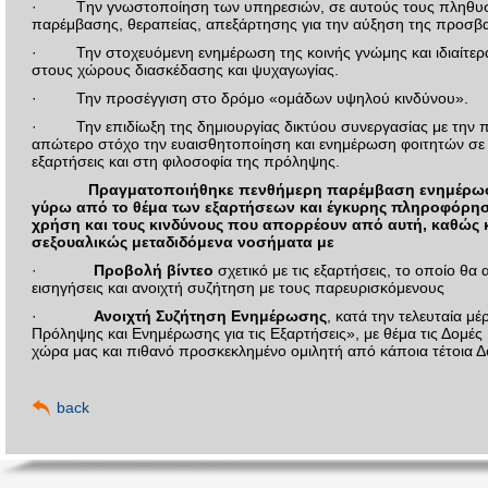
· Tην γνωστοποίηση των υπηρεσιών, σε αυτούς τους πληθυσμ
παρέμβασης, θεραπείας, απεξάρτησης για την αύξηση της προσβ
· Την στοχευόμενη ενημέρωση της κοινής γνώμης και ιδιαίτερα
στους χώρους διασκέδασης και ψυχαγωγίας.
· Την προσέγγιση στο δρόμο «ομάδων υψηλού κινδύνου».
· Την επιδίωξη της δημιουργίας δικτύου συνεργασίας με την πα
απώτερο στόχο την ευαισθητοποίηση και ενημέρωση φοιτητών σε
εξαρτήσεις και στη φιλοσοφία της πρόληψης.
Πραγματοποιήθηκε πενθήμερη παρέμβαση ενημέρωσης
γύρω από το θέμα των εξαρτήσεων και έγκυρης πληροφόρηση
χρήση και τους κινδύνους που απορρέουν από αυτή, καθώς 
σεξουαλικώς μεταδιδόμενα νοσήματα με
·
Προβολή βίντεο
σχετικό με τις εξαρτήσεις, το οποίο θα
εισηγήσεις και ανοιχτή συζήτηση με τους παρευρισκόμενους
·
Ανοιχτή Συζήτηση Ενημέρωσης
, κατά την τελευταία μ
Πρόληψης και Ενημέρωσης για τις Εξαρτήσεις», με θέμα τις Δομέ
χώρα μας και πιθανό προσκεκλημένο ομιλητή από κάποια τέτοια Δ
back