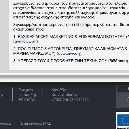
Συνεχίζονται τα σεμινάρια που πραγματοποιούνται στο πλαίσιο 
στόχο να δώσουν στους σπουδαστές πληροφορίες - εργαλεία 
επικοινωνίας της τέχνης και της καλλιτεχνικής δημιουργίας σύμ
απαιτήσεις της σύχρονης εποχής και αγοράς.
Συγκεκριμένα προσφέρονται τρία (3) ακόμα σεμινάρια που θα σ
ακαδημαϊκό έτος:
1. ΒΑΣΙΚΕΣ ΑΡΧΕΣ MARKETING & ΕΠΙΧΕΙΡΗΜΑΤΙΚΟΤΗΤΑΣ (δι
(ανακοίνωση)
2. ΠΟΛΙΤΙΣΜΟΣ & ΛΟΓΟΚΡΙΣΙΑ, ΠΝΕΥΜΑΤΙΚΑ ΔΙΚΑΙΩΜΑΤΑ & 
ΜΑΡΙΝΑ ΜΑΡΚΕΛΛΟΥ)
(ανακοίνωση)
3. ΥΠΕΡΑΣΠΙΣΟΥ & ΠΡΟΩΘΗΣΕ ΤΗΝ ΤΕΧΝΗ ΣΟΥ (διδάσκει 
Γραφείο
Μονάδα
ης
Πρακτικής
Καινοτομίας και
Άσκησης
Επιχειρηματικότητας
νώσεις
Επικοινωνία ΜΚΕ