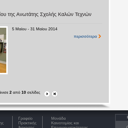
ίου της Ανωτάτης Σχολής Καλών Τεχνών
5 Μαίου - 31 Μαίου 2014
περισσότερα
νισε
2
από
10
σελίδες
Γραφείο
Μονάδα
ης
Πρακτικής
Καινοτομίας και
Άσκησης
Επιχειρηματικότητας