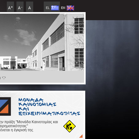
ι
την πράξη "Μονάδα Καινοτομίας και
ειρηματικότητας"
ένεται η έγκρισή της