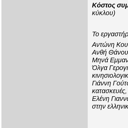
Κόστος συ
κύκλου)
Το εργαστήρ
Αντώνη Κου
Ανθή Θάνου
Μηνά Εμμαν
Όλγα Γερογι
κινησιολογι
Γιάννη Γούτ
κατασκευές,
Ελένη Γιανν
στην ελληνι