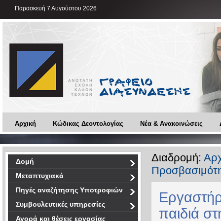
Παρασκευή 7 Αυγούστου 2026
Αρχική
Κώδικας Δεοντολογίας
Νέα & Ανακοινώσεις
Διαδρομή:
Αρχ
Δομή
Προσβασιμότη
Μεταπτυχιακά
Πηγές αναζήτησης Υποτροφιών
Εργαστήρ
Συμβουλευτικές υπηρεσίες
παιδιά στ
Αγορά και θέσεις εργασίας