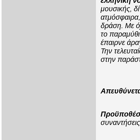
ελληνική ν
μουσικής, δί
ατμόσφαιρα, 
δράση. Με 
το παραμύθι 
έπαιρνε άρα
Την τελευτα
στην παράστ
Απευθύνετα
Προϋποθέσ
συναντήσεις