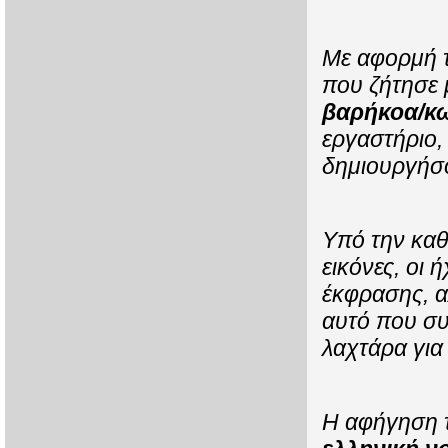
Με αφορμή 
που ζήτησε 
βαρήκοα/κω
εργαστήριο,
δημιουργήσ
Υπό την καθ
εικόνες, οι 
έκφρασης, αλ
αυτό που συ
λαχτάρα για 
Η αφήγηση 