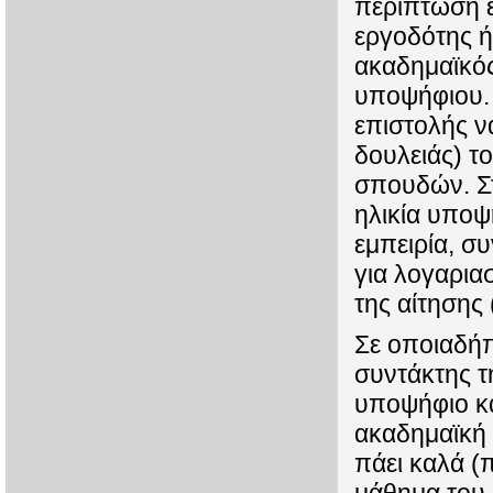
περίπτωση 
εργοδότης ή
ακαδημαϊκός
υποψήφιου. 
επιστολής ν
δουλειάς) τ
σπουδών. Στ
ηλικία υποψ
εμπειρία, σ
για λογαρια
της αίτησης
Σε οποιαδήπ
συντάκτης τ
υποψήφιο και
ακαδημαϊκή 
πάει καλά (