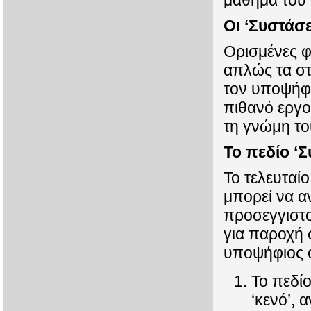
μάθημα του 
Οι ‘Συστάσε
Ορισμένες φ
απλώς τα στ
τον υποψήφι
πιθανό εργ
τη γνώμη το
Το πεδίο ‘Σ
Το τελευταί
μπορεί να α
προσεγγιστο
για παροχή 
υποψήφιος ο
Το πεδίο
‘κενό’,