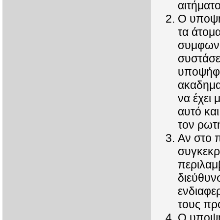
αιτήματο
Ο υποψή
τα άτομ
συμφωνή
συστάσε
υποψήφ
ακαδημα
να έχει 
αυτό και
τον ρωτή
Αν στο π
συγκεκρ
περιλαμβ
διεύθυν
ενδιαφε
τους προ
Ο υποψή