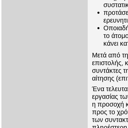
συστατι
προτάσει
ερευνητ
Οποιαδή
το άτομ
κάνει κ
Μετά από τη
επιστολής, 
συντάκτες τ
αίτησης (επι
Ένα τελευταί
εργασίας τω
η προσοχή κ
προς το χρό
των συντακτ
πληρέστερη,