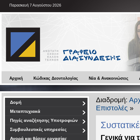
Παρασκευή 7 Αυγούστου 2026
Αρχική
Κώδικας Δεοντολογίας
Νέα & Ανακοινώσεις
Διαδρομή:
Αρχ
Δομή
Επιστολές
»
Μεταπτυχιακά
Πηγές αναζήτησης Υποτροφιών
Συστατικέ
Συμβουλευτικές υπηρεσίες
Γενικά για 
Αγορά και θέσεις εργασίας