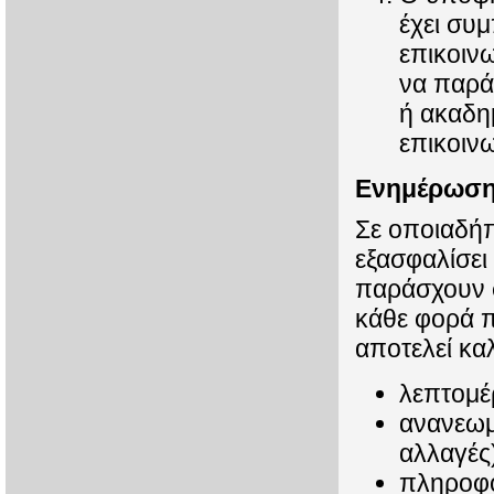
έχει συμ
επικοινω
να παρά
ή ακαδη
επικοινω
Ενημέρωση 
Σε οποιαδήπ
εξασφαλίσει
παράσχουν σ
κάθε φορά π
αποτελεί κα
λεπτομέρ
ανανεωμ
αλλαγές
πληροφο