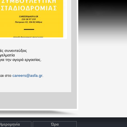
ς συνεντεύξεις
γελματία
για την αγορά εργασίας.
και στο
careers@asfa.gr
.
Ημερομηνία
Ώρα