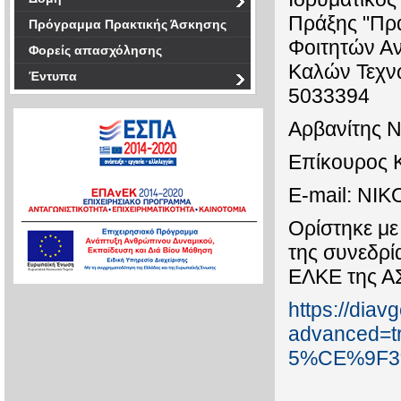
Πράξης "Πρ
Πρόγραμμα Πρακτικής Άσκησης
Φοιτητών Α
Φορείς απασχόλησης
Καλών Τεχν
Έντυπα
5033394
Αρβανίτης Ν
Επίκουρος 
E-mail: NI
Ορίστηκε με
της συνεδρί
ΕΛΚΕ της Α
https://diav
advanced
5%CE%9F3