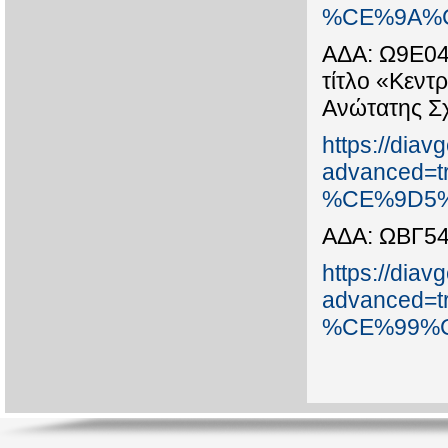
%CE%9A%C
ΑΔΑ: Ω9Ε04
τίτλο «Κεντ
Ανώτατης Σ
https://diav
advanced
%CE%9D5%
ΑΔΑ: ΩΒΓ5
https://diav
advanced
%CE%99%C