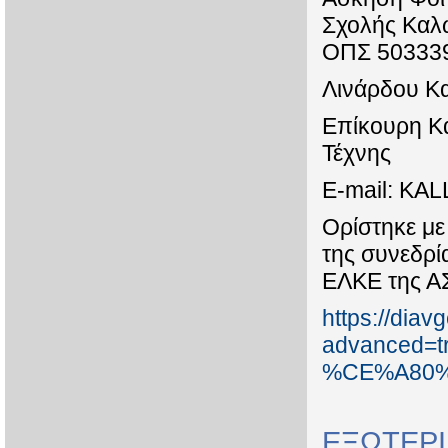
Σχολής Καλ
ΟΠΣ 50333
Λινάρδου Κ
Επίκουρη Κα
Τέχνης
E-mail: KA
Ορίστηκε με
της συνεδρί
ΕΛΚΕ της Α
https://diav
advanced
%CE%A80%
ΕΞΩΤΕΡΙ