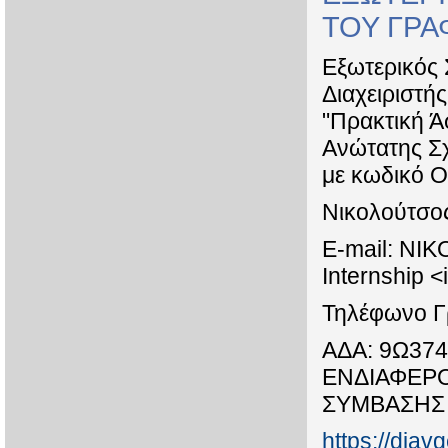
ΤΟΥ ΓΡΑ
Εξωτερικός 
Διαχειριστή
"Πρακτική 
Ανώτατης Σ
με κωδικό 
Νικολούτσο
E-mail: NI
Internship 
Τηλέφωνο Γ
ΑΔΑ: 9Ω37
ΕΝΔΙΑΦΕΡΟ
ΣΥΜΒΑΣΗΣ 
https://diav