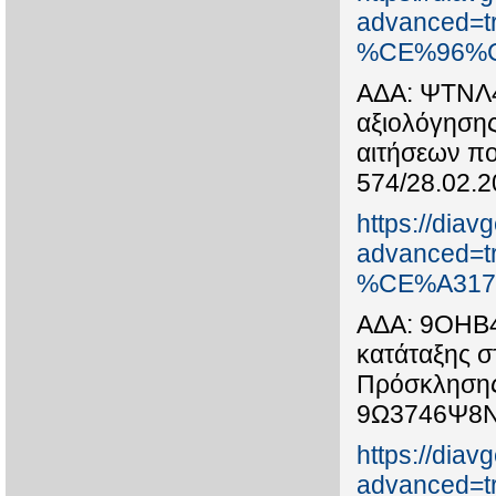
advanced
%CE%96%C
ΑΔΑ: ΨΤΝΛ4
αξιολόγησης
αιτήσεων πο
574/28.02.
https://diav
advanced
%CE%A317
ΑΔΑ: 9ΟΗΒ4
κατάταξης σ
Πρόσκλησης
9Ω3746Ψ8Ν
https://diav
advanced